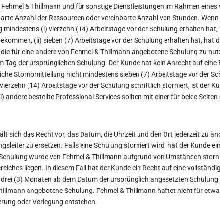
n Fehmel & Thillmann und für sonstige Dienstleistungen im Rahmen eines 
barte Anzahl der Ressourcen oder vereinbarte Anzahl von Stunden. Wenn
g mindestens (i) vierzehn (14) Arbeitstage vor der Schulung erhalten hat, 
bekommen, (ii) sieben (7) Arbeitstage vor der Schulung erhalten hat, hat 
, die für eine andere von Fehmel & Thillmann angebotene Schulung zu nutz
m Tag der ursprünglichen Schulung. Der Kunde hat kein Anrecht auf eine 
liche Stornomitteilung nicht mindestens sieben (7) Arbeitstage vor der Sch
erzehn (14) Arbeitstage vor der Schulung schriftlich storniert, ist der Ku
) andere bestellte Professional Services sollten mit einer für beide Seiten 
lt sich das Recht vor, das Datum, die Uhrzeit und den Ort jederzeit zu 
sleiter zu ersetzen. Falls eine Schulung storniert wird, hat der Kunde ei
ie Schulung wurde von Fehmel & Thillmann aufgrund von Umständen stornie
eiches liegen. In diesem Fall hat der Kunde ein Recht auf eine vollständig
n drei (3) Monaten ab dem Datum der ursprünglich angesetzten Schulung e
hillmann angebotene Schulung. Fehmel & Thillmann haftet nicht für etwai
ierung oder Verlegung entstehen.