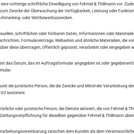
gt eine vorherige schriftliche Einwilligung von Fehmel & Thillmann vor. Zud
ng zum Zwecke der Überwachung der Verfügbarkeit, Leistung oder Funktion
nchmarking- oder Wettbewerbszwecken.
visuellen, schriftlichen oder hörbaren Daten, Informationen oder Materiali
achrichten, Formulareinträge, Webseiten und ähnliche Materialien, die 
 über diese übertragen, öffentlich gepostet, verarbeitet oder eingegeben 
utet das Datum, das im Auftragsformular angegeben ist oder gegebenenf
rmular.
utet die juristische Person, die die Zwecke und Mittel der Verarbeitung
SGVO bestimmt.
ürliche oder juristische Person, die Dienste aktiviert, die von Fehmel & 
ie Zahlungsverpflichtung für dieselben gegenüber Fehmel & Thillmann übe
erarbeitungsvereinbarung zwischen dem Kunden als dem Verantwortlich