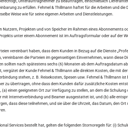
berechtigt, Unterauftragnehmer zu beauftragen, einschließlich Lieferante
inbarung zu erfüllen. Fehmel & Thillmann haftet für die Arbeiten und die 
elbe Weise wie für seine eigenen Arbeiten und Dienstleistungen.
on Nutzern, Projekten und von Speicher im Rahmen eines Abonnements o
rojekts unter einem Abonnement ist im Auftragsformular oder auf der We
arteien vereinbart haben, dass dem Kunden in Bezug auf die Dienste „Profe
en, vereinbaren die Parteien im gegenseitigen Einvernehmen, wann diese D
en sollten nach spätestens sechs (6) Monaten ab dem Auftragsdatum a
t, vergütet der Kunde Fehmel & Thillmann alle direkten Kosten, die mit de
Verbindung stehen, z. B. Reisekosten, Spesen usw. Fehmel & Thillmann ist
r zu übertragen, ohne dass dem Kunden dafür zusätzliche Kosten entsteh
(a) einen geeigneten Ort zur Verfügung zu stellen, an dem die Schulun
 mit Internetverbindung und Beamer ausgestattet ist, und (b) alle ents
gen, dass diese teilnehmen, und sie über die Uhrzeit, das Datum, den Or
ren.
ional Services bestellt hat, gelten die folgenden Stornoregeln für: (i) S