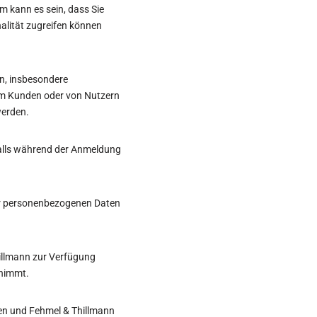
em kann es sein, dass Sie
alität zugreifen können
en, insbesondere
vom Kunden oder von Nutzern
werden.
alls während der Anmeldung
 der personenbezogenen Daten
Thillmann zur Verfügung
rnimmt.
en und Fehmel & Thillmann