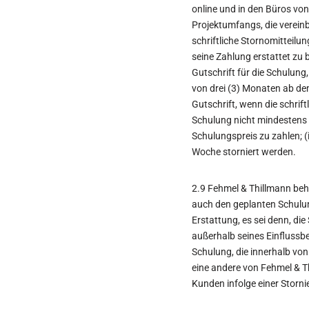
online und in den Büros vo
Projektumfangs, die verein
schriftliche Stornomitteilun
seine Zahlung erstattet zu 
Gutschrift für die Schulung
von drei (3) Monaten ab de
Gutschrift, wenn die schrift
Schulung nicht mindestens vi
Schulungspreis zu zahlen; (ii
Woche storniert werden.
2.9 Fehmel & Thillmann behä
auch den geplanten Schulung
Erstattung, es sei denn, d
außerhalb seines Einflussber
Schulung, die innerhalb vo
eine andere von Fehmel & T
Kunden infolge einer Storn