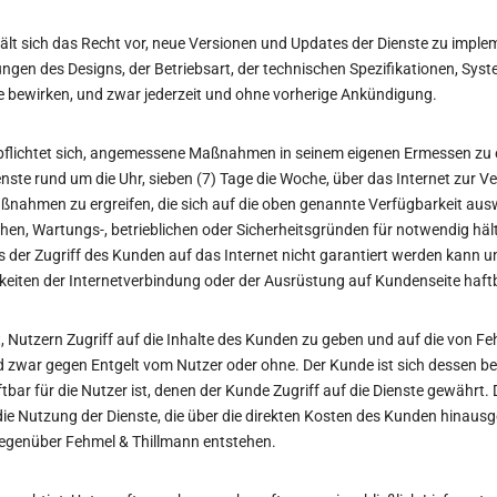
ält sich das Recht vor, neue Versionen und Updates der Dienste zu imple
ngen des Designs, der Betriebsart, der technischen Spezifikationen, Sys
e bewirken, und zwar jederzeit und ohne vorherige Ankündigung.
pflichtet sich, angemessene Maßnahmen in seinem eigenen Ermessen zu 
ienste rund um die Uhr, sieben (7) Tage die Woche, über das Internet zur 
Maßnahmen zu ergreifen, die sich auf die oben genannte Verfügbarkeit au
hen, Wartungs-, betrieblichen oder Sicherheitsgründen für notwendig hält
s der Zugriff des Kunden auf das Internet nicht garantiert werden kann 
hkeiten der Internetverbindung oder der Ausrüstung auf Kundenseite haftb
t, Nutzern Zugriff auf die Inhalte des Kunden zu geben und auf die von F
nd zwar gegen Entgelt vom Nutzer oder ohne. Der Kunde ist sich dessen b
tbar für die Nutzer ist, denen der Kunde Zugriff auf die Dienste gewährt
ie Nutzung der Dienste, die über die direkten Kosten des Kunden hinausge
egenüber Fehmel & Thillmann entstehen.