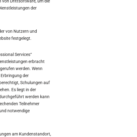
n von Drittsoftware, um die
Dienstleistungen der
der von Nutzern und
bsite festgelegt.
ssional Services“
ienstleistungen erbracht
bgerufen werden. Wenn
r Erbringung der
 berechtigt, Schulungen auf
en. Es liegt in der
g durchgeführt werden kann
prechenden Teilnehmer
t und notwendige
chulungen am Kundenstandort,