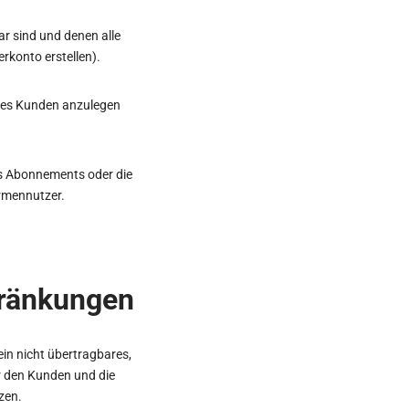
r sind und denen alle
rkonto erstellen).
eines Kunden anzulegen
es Abonnements oder die
rmennutzer.
hränkungen
n nicht übertragbares,
ür den Kunden und die
zen.