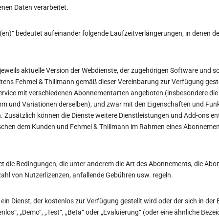
en Daten verarbeitet.
(en)“ bedeutet aufeinander folgende Laufzeitverlängerungen, in denen de
 jeweils aktuelle Version der Webdienste, der zugehörigen Software und s
itens Fehmel & Thillmann gemäß dieser Vereinbarung zur Verfügung geste
ervice mit verschiedenen Abonnementarten angeboten (insbesondere die 
m und Variationen derselben), und zwar mit den Eigenschaften und Funk
 Zusätzlich können die Dienste weitere Dienstleistungen und Add-ons e
wischen dem Kunden und Fehmel & Thillmann im Rahmen eines Abonnements
 die Bedingungen, die unter anderem die Art des Abonnements, die Abon
ahl von Nutzerlizenzen, anfallende Gebühren usw. regeln.
ein Dienst, der kostenlos zur Verfügung gestellt wird oder der sich in der
enlos“, „Demo“, „Test“, „Beta“ oder „Evaluierung“ (oder eine ähnliche Beze