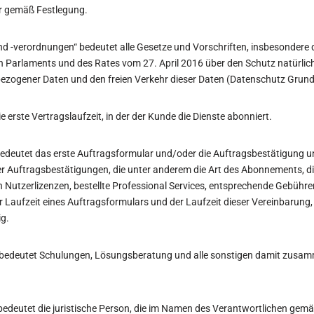
r gemäß Festlegung.
d -verordnungen“ bedeutet alle Gesetze und Vorschriften, insbesondere 
Parlaments und des Rates vom 27. April 2016 über den Schutz natürlic
bezogener Daten und den freien Verkehr dieser Daten (Datenschutz Grun
ie erste Vertragslaufzeit, in der der Kunde die Dienste abonniert.
bedeutet das erste Auftragsformular und/oder die Auftragsbestätigung un
 Auftragsbestätigungen, die unter anderem die Art des Abonnements, di
an Nutzerlizenzen, bestellte Professional Services, entsprechende Gebühr
r Laufzeit eines Auftragsformulars und der Laufzeit dieser Vereinbarung
g.
s“ bedeutet Schulungen, Lösungsberatung und alle sonstigen damit zu
bedeutet die juristische Person, die im Namen des Verantwortlichen gemäß 